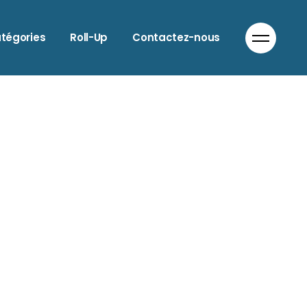
LIMENTATION
tégories
Roll-Up
Contactez-nous
NIMAUX
UTO & MOTO
ATIMENT
LIMENTATION
IEN-ÊTRE
NIMAUX
OIFFEURS
UTO & MOTO
OMMERCES DIVERS
ATIMENT
OMMUNICATION
IEN-ÊTRE
ORECA
OIFFEURS
NFORMATIQUE
OMMERCES DIVERS
ODE
OMMUNICATION
PTICIEN
ORECA
ANTE
NFORMATIQUE