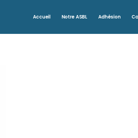
A
Accueil
Notre ASBL
Adhésion
Ca
A
A
B
A
B
A
C
A
C
B
C
B
H
C
I
C
M
C
O
H
S
I