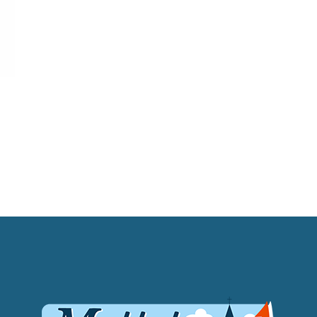
M
O
S