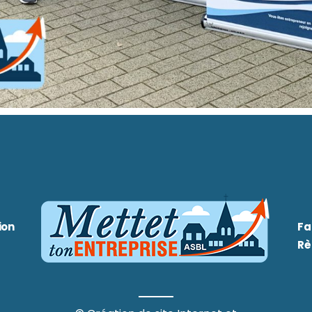
ion
Fa
Rè