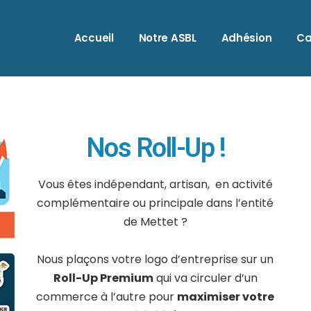
Accueil
Notre ASBL
Adhésion
Ca
A
A
Nos Roll-Up !
A
B
Vous êtes indépendant, artisan, en activité
B
complémentaire ou principale dans l’entité
C
de Mettet ?
C
C
Nous plaçons votre logo d’entreprise sur un
Roll-Up Premium
qui va circuler d’un
H
commerce à l’autre pour
maximiser votre
I