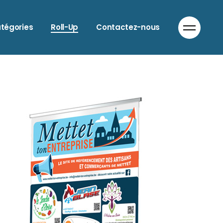
tégories
Roll-Up
Contactez-nous
LIMENTATION
NIMAUX
UTO & MOTO
ATIMENT
IEN-ÊTRE
OIFFEURS
OMMERCES DIVERS
OMMUNICATION
ORECA
NFORMATIQUE