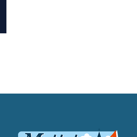
M
O
S