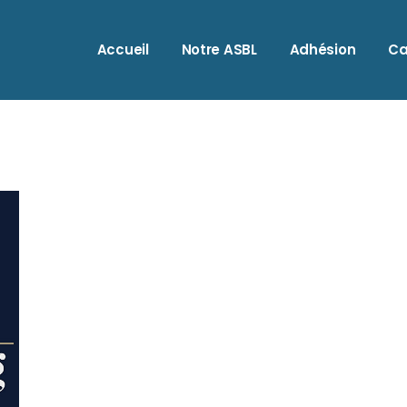
A
Accueil
Notre ASBL
Adhésion
Ca
A
A
B
A
B
A
C
A
C
B
C
B
H
C
I
C
M
C
O
H
S
I