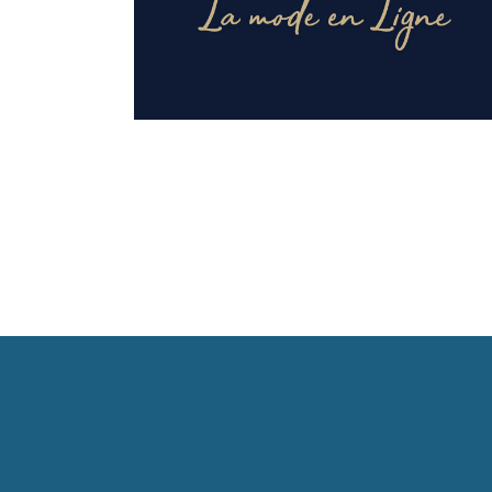
Mode
MV shopping