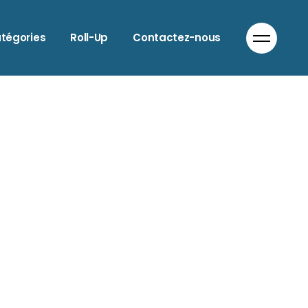
LIMENTATION
tégories
Roll-Up
Contactez-nous
NIMAUX
UTO & MOTO
ATIMENT
LIMENTATION
IEN-ÊTRE
NIMAUX
OIFFEURS
UTO & MOTO
OMMERCES DIVERS
ATIMENT
OMMUNICATION
IEN-ÊTRE
ORECA
OIFFEURS
NFORMATIQUE
OMMERCES DIVERS
ODE
OMMUNICATION
PTICIEN
ORECA
ANTE
NFORMATIQUE