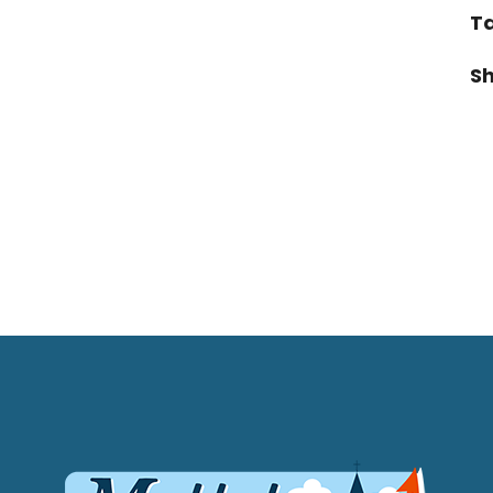
Ta
Sh