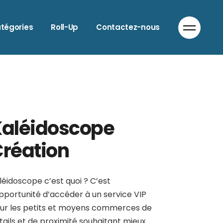
LIMENTATION
tégories
Roll-Up
Contactez-nous
NIMAUX
UTO & MOTO
ATIMENT
LIMENTATION
IEN-ÊTRE
NIMAUX
OIFFEURS
UTO & MOTO
OMMERCES DIVERS
Kaléidoscope
ATIMENT
OMMUNICATION
IEN-ÊTRE
réation
ORECA
OIFFEURS
NFORMATIQUE
OMMERCES DIVERS
ODE
léidoscope c’est quoi ? C’est
OMMUNICATION
PTICIEN
opportunité d’accéder à un service VIP
ORECA
ANTE
ur les petits et moyens commerces de
NFORMATIQUE
tails et de proximité souhaitant mieux