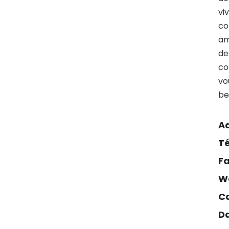
M
vi
O
co
S
am
de
co
vo
be
Ad
Té
F
We
Ca
Da