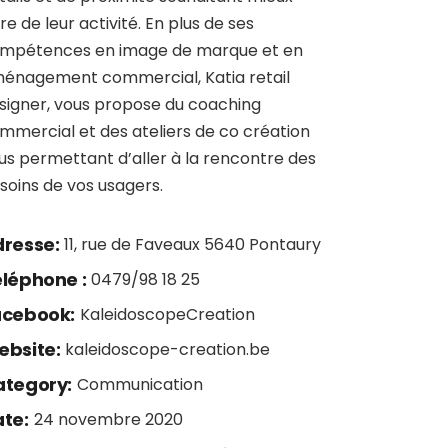
ODE
vre de leur activité. En plus de ses
PTICIEN
mpétences en image de marque et en
ANTE
énagement commercial, Katia retail
signer, vous propose du coaching
mmercial et des ateliers de co création
us permettant d’aller à la rencontre des
soins de vos usagers.
resse:
11, rue de Faveaux 5640 Pontaury
léphone :
0479/98 18 25
acebook:
KaleidoscopeCreation
bsite:
kaleidoscope-creation.be
tegory:
Communication
te:
24 novembre 2020