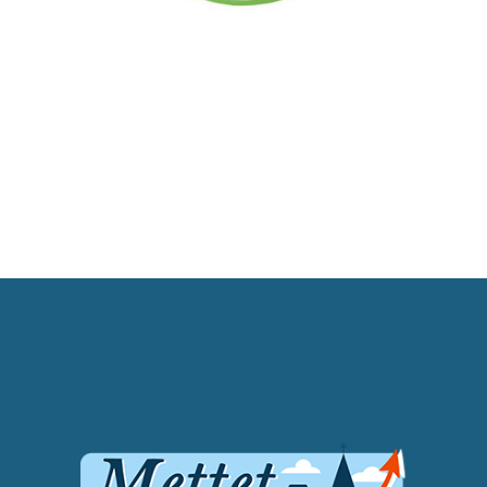
Animaux
Commerces divers
Jardinage
Stefan Van Den
Bergh