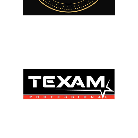
Commerces divers
Les Fondants Id-
New
Commerces divers
Natacha FRANCOIS