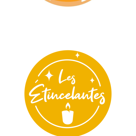
Commerces divers
Événementiel
Et la lumière fût