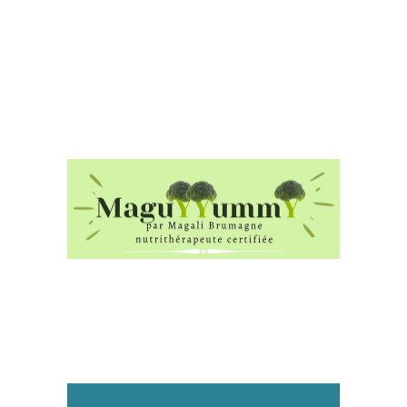
Bien-être
Commerces divers
Communication
Les petits bonheurs
Alimentation
Bien-être
Santé
Maguyyummy