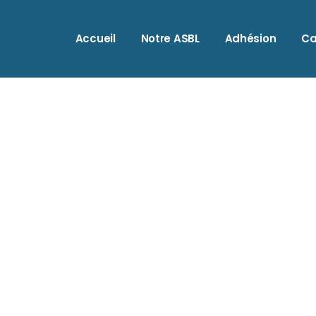
A
Accueil
Notre ASBL
Adhésion
Ca
A
A
B
A
B
A
C
A
C
B
C
B
H
C
I
C
M
C
O
H
S
I