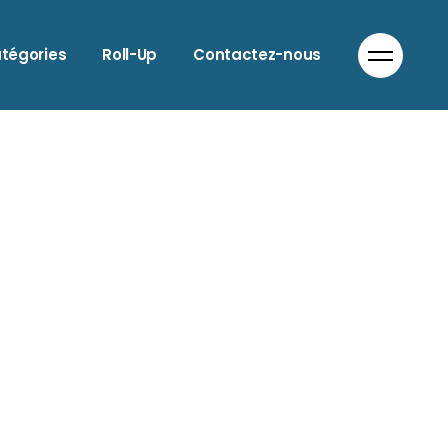
LIMENTATION
tégories
Roll-Up
Contactez-nous
NIMAUX
UTO & MOTO
ATIMENT
LIMENTATION
IEN-ÊTRE
NIMAUX
OIFFEURS
UTO & MOTO
OMMERCES DIVERS
ATIMENT
OMMUNICATION
IEN-ÊTRE
ORECA
OIFFEURS
NFORMATIQUE
OMMERCES DIVERS
ODE
OMMUNICATION
PTICIEN
ORECA
ANTE
NFORMATIQUE