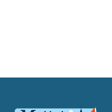
M
O
S