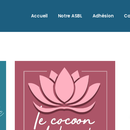
A
Accueil
Notre ASBL
Adhésion
Ca
A
A
B
A
B
A
C
A
C
B
C
B
H
C
I
C
M
C
O
H
S
I