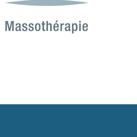
en-être
oment Suspendu