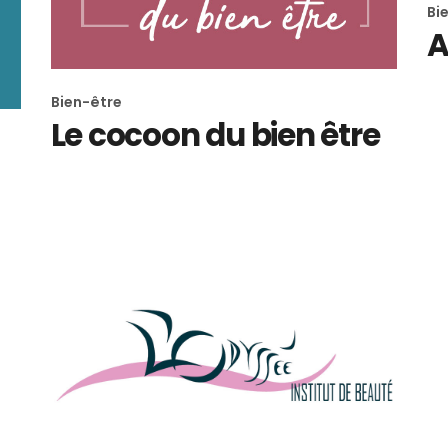
Bi
M
A
O
S
Bien-être
Le cocoon du bien être