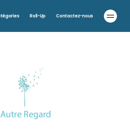
LIMENTATION
tégories
Roll-Up
Contactez-nous
NIMAUX
UTO & MOTO
ATIMENT
LIMENTATION
IEN-ÊTRE
NIMAUX
OIFFEURS
UTO & MOTO
OMMERCES DIVERS
ATIMENT
OMMUNICATION
IEN-ÊTRE
ORECA
OIFFEURS
NFORMATIQUE
OMMERCES DIVERS
ODE
OMMUNICATION
PTICIEN
ORECA
ANTE
NFORMATIQUE