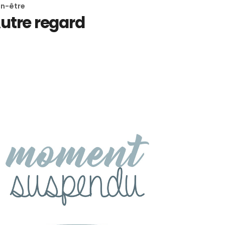
en-être
ODE
utre regard
PTICIEN
ANTE