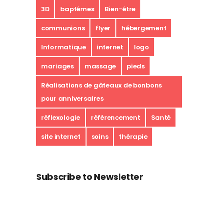
3D
baptêmes
Bien-être
communions
flyer
hébergement
Informatique
internet
logo
mariages
massage
pieds
Réalisations de gâteaux de bonbons
pour anniversaires
réflexologie
référencement
Santé
site internet
soins
thérapie
Subscribe to Newsletter