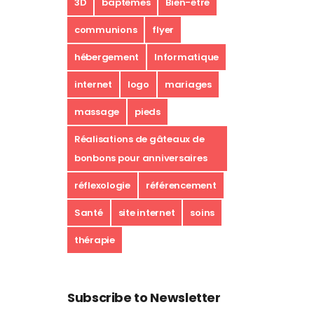
3D
baptêmes
Bien-être
communions
flyer
hébergement
Informatique
internet
logo
mariages
massage
pieds
Réalisations de gâteaux de
bonbons pour anniversaires
réflexologie
référencement
Santé
site internet
soins
thérapie
Subscribe to Newsletter