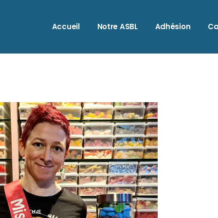
A
Accueil
Notre ASBL
Adhésion
Ca
A
A
B
A
B
A
C
A
C
B
C
B
H
C
I
C
M
C
O
H
S
I