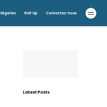
LIMENTATION
tégories
Roll-Up
Contactez-nous
NIMAUX
UTO & MOTO
ATIMENT
LIMENTATION
IEN-ÊTRE
NIMAUX
OIFFEURS
UTO & MOTO
OMMERCES DIVERS
ATIMENT
OMMUNICATION
IEN-ÊTRE
ORECA
OIFFEURS
NFORMATIQUE
OMMERCES DIVERS
ODE
OMMUNICATION
PTICIEN
Latest Posts
ORECA
ANTE
NFORMATIQUE